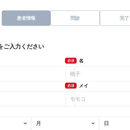
患者情報
問診
完了
をご入力ください
名
必須
メイ
必須