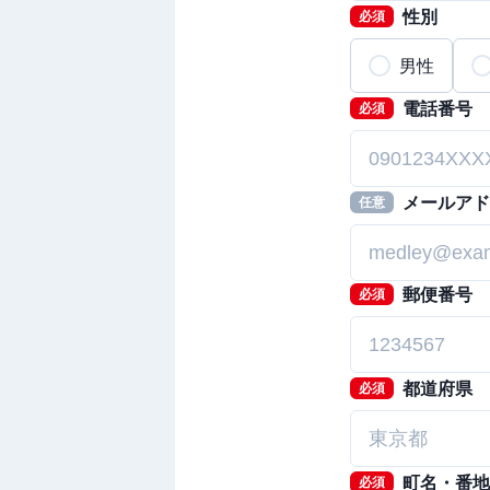
性別
必須
男性
電話番号
必須
メールアド
任意
郵便番号
必須
都道府県
必須
町名・番地
必須