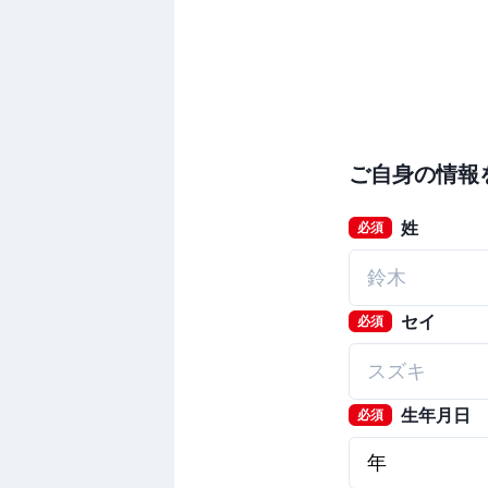
ご自身の情報
姓
必須
セイ
必須
生年月日
必須