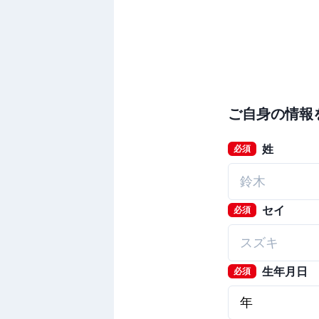
ご自身の情報
姓
必須
セイ
必須
生年月日
必須