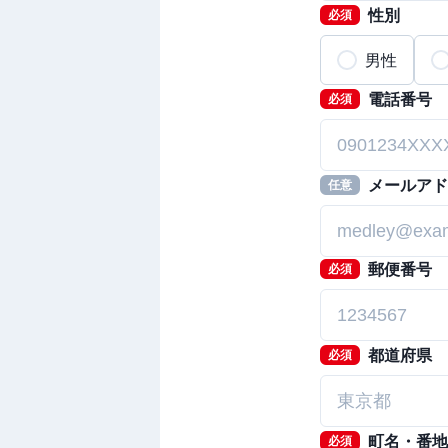
性別
必須
男性
電話番号
必須
メールアド
任意
郵便番号
必須
都道府県
必須
町名・番地
必須