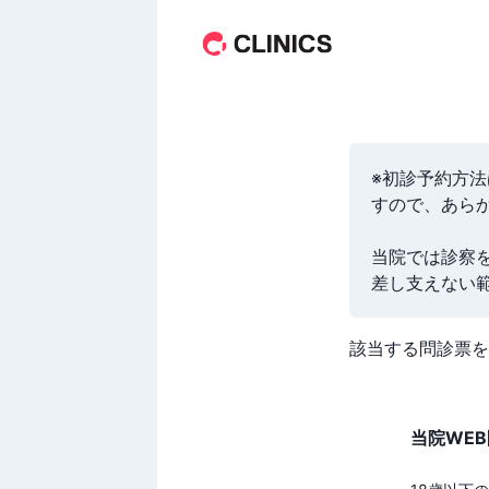
※初診予約方
すので、あらか
当院では診察
差し支えない
該当する問診票を
当院WE